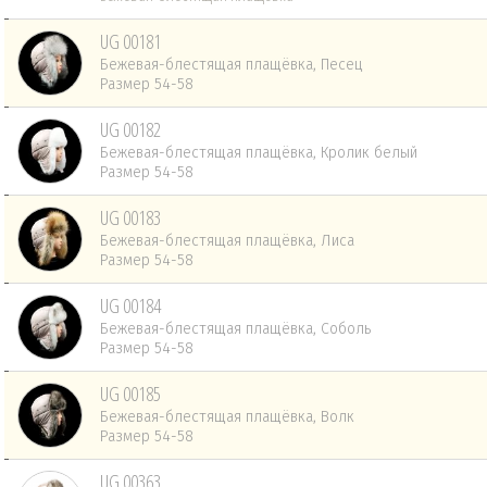
UG 00181
Бежевая-блестящая плащёвка, Песец
Размер 54-58
UG 00182
Бежевая-блестящая плащёвка, Кролик белый
Размер 54-58
UG 00183
Бежевая-блестящая плащёвка, Лиса
Размер 54-58
UG 00184
Бежевая-блестящая плащёвка, Соболь
Размер 54-58
UG 00185
Бежевая-блестящая плащёвка, Волк
Размер 54-58
UG 00363