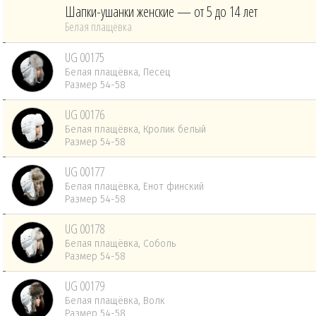
Шапки-ушанки женские — от 5 до 14 лет
Белая плащёвка
UG 00175
Белая плащёвка, Песец
Размер 54-58
UG 00176
Белая плащёвка, Кролик белый
Размер 54-58
UG 00177
Белая плащёвка, Енот финский
Размер 54-58
UG 00178
Белая плащёвка, Соболь
Размер 54-58
UG 00179
Белая плащёвка, Волк
Размер 54-58