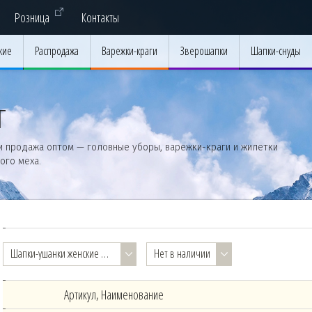
Розница
Контакты
кие
Распродажа
Варежки-краги
Зверошапки
Шапки-снуды
Г
и продажа оптом — головные уборы,
варежки-краги
и жилетки
ого меха.
Шапки-ушанки женские — от 5 до 14 лет
Нет в наличии
Артикул, Наименование