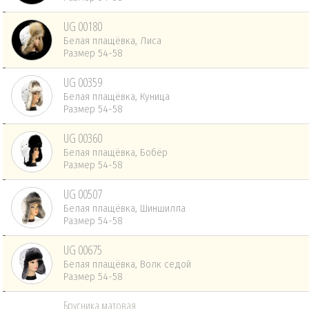
UG 00180
Белая плащёвка, Лиса
Размер 54-58
UG 00359
Белая плащёвка, Куница
Размер 54-58
UG 00360
Белая плащёвка, Бобёр
Размер 54-58
UG 00507
Белая плащёвка, Шиншилла
Размер 54-58
UG 00675
Белая плащёвка, Волк седой
Размер 54-58
Брусника матовая