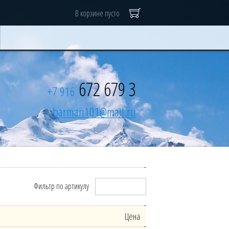
В корзине пусто
672 679 3
+7 916
barman101@mail.ru
Фильтр по артикулу
Цена