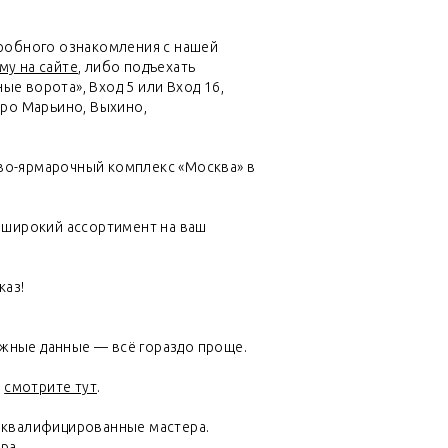
робного ознакомления с нашей
му на сайте
, либо подъехать
ые ворота», Вход 5 или Вход 16,
тро Марьино, Выхино,
ово-ярмарочный комплекс «Москва» в
н широкий ассортимент на ваш
каз!
ужные данные — всё гораздо проще.
—
смотрите тут
.
оквалифицированные мастера.
ра.