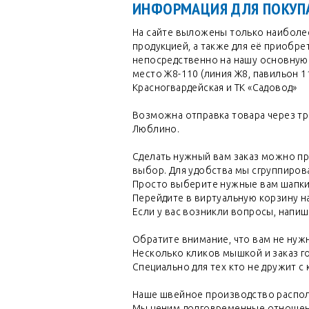
ИНФОРМАЦИЯ ДЛЯ ПОКУПА
На сайте выложены только наиболе
продукцией, а также для её приобре
непосредственно на нашу основную т
место Ж8-110 (линия Ж8, павильон 1
Красногвардейская и ТК «Садовод»
Возможна отправка товара через тр
Люблино.
Сделать нужный вам заказ можно пря
выбор. Для удобства мы сгруппиров
Просто выберите нужные вам шапки и
Перейдите в виртуальную корзину на
Если у вас возникли вопросы, напиш
Обратите внимание, что вам не нуж
Несколько кликов мышкой и заказ г
Специально для тех кто не дружит 
Наше швейное производство распол
Мы ценим долговременные отношени