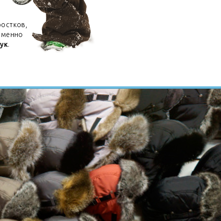
ростков,
 именно
ук
.