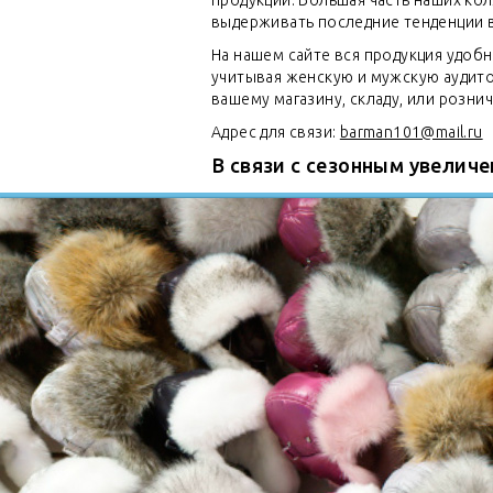
продукции. Большая часть наших кол
выдерживать последние тенденции 
На нашем сайте вся продукция удобн
учитывая женскую и мужскую аудито
вашему магазину, складу, или розн
Адрес для связи:
barman101@mail.ru
В связи с сезонным увеличе