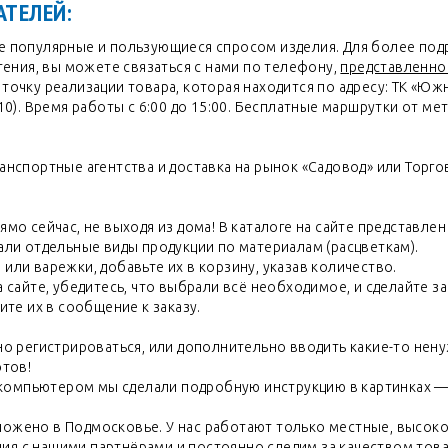
ТЕЛЕЙ:
е популярные и пользующиеся спросом изделия. Для более под
тения, вы можете связаться с нами по телефону,
представленно
очку реализации товара, которая находится по адресу: ТК «Южн
10). Время работы с 6:00 до 15:00. Бесплатные маршрутки от ме
анспортные агентства и доставка на рынок «Садовод» или Торг
мо сейчас, не выходя из дома! В каталоге на сайте представле
али отдельные виды продукции по материалам (расцветкам).
ли варежки, добавьте их в корзину, указав количество.
 сайте, убедитесь, что выбрали всё необходимое, и сделайте за
ите их в сообщение к заказу.
но регистрироваться, или дополнительно вводить какие-то нен
отов!
с компьютером мы сделали подробную инструкцию в картинках 
ожено в Подмосковье. У нас работают только местные, высок
я с нашими партнёрами и постоянно следим за качеством това