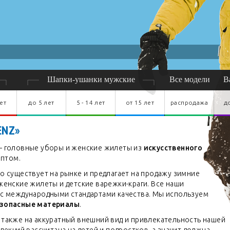
600
руб.
ет
до 5 лет
5 - 14 лет
от 15 лет
распродажа
д
ENZ»
— головные уборы и женские жилеты из
искусственного
оптом.
о существует на рынке и предлагает на продажу зимние
женские жилеты и детские варежки-краги. Все наши
 с международными стандартами качества. Мы используем
езопасные материалы
.
также на аккуратный внешний вид и привлекательность нашей