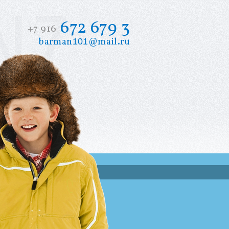
672 679 3
+7 916
barman
@mail.ru
101