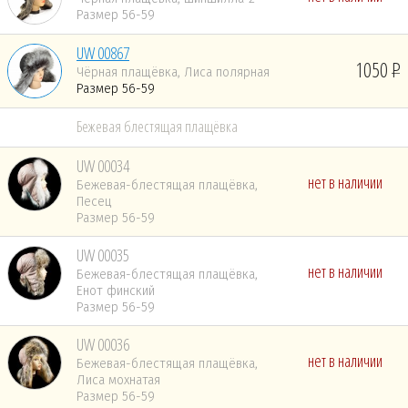
Размер 56-59
UW 00867
1050
Чёрная плащёвка, Лиса полярная
Размер 56-59
Бежевая блестящая плащёвка
UW 00034
нет в наличии
Бежевая-блестящая плащёвка,
Песец
Размер 56-59
UW 00035
нет в наличии
Бежевая-блестящая плащёвка,
Енот финский
Размер 56-59
UW 00036
нет в наличии
Бежевая-блестящая плащёвка,
Лиса мохнатая
Размер 56-59